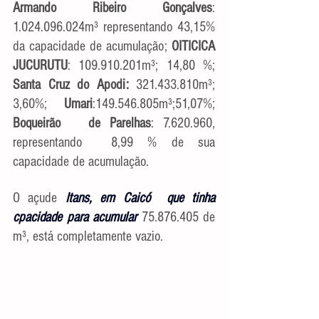
Armando Ribeiro Gonçalves
: 
1.024.096.024m³ representando 43,15% 
da capacidade de acumulação;
 OITICICA 
JUCURUTU
: 109.910.201m³; 14,80 %; 
Santa Cruz do Apodi: 
321.433.810m³; 
3,60%; 
Umari
:149.546.805m³;51,07%; 
Boqueirão   de Parelhas
: 7.620.960, 
representando  8,99 % de sua 
capacidade de acumulação.
O açude
Itans, em Caicó  que tinha 
cpacidade para acumular 
75.876.405 de 
m³, está completamente vazio. 