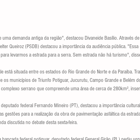
 uma demanda antiga da região", destacou Divaneide Basílio. Através 
elter Queiroz (PSDB) destacou a importância da audiência pública. "Essa 
para levarmos a estrada para a serra. Sem estrada não há turismo", diss
le está situada entre os estados do Rio Grande do Norte e da Paraíba. Tr
tre os municípios de Triunfo Potiguar, Jucurutu, Campo Grande e Belém d
m complexo serrano que compreende uma área de cerca de 280km², inser
 deputado federal Fernando Mineiro (PT), destacou a importância cultural 
sas gestões para a realização da obra de pavimentação asfáltica da estra
nda discutida no debate desta sexta-feira.
 bancada federal potiguar, deputado federal General Girão (PL) pediu urg