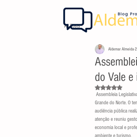
All Posts
Aldemar Almeida
2
Assemblei
do Vale e 
Avaliado com NaN d
 Assembleia Legislativa do RN debateu, na manhã desta sexta-feira (22), a valorização e interiorização do turismo no Rio 
Grande do Norte. O te
audiência pública real
atenção e reuniu gesto
economia local e prof
ambiente e turismo.