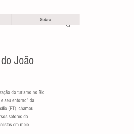
Sobre
 do João
 e seu entorno” da 
sílio (PT), chamou 
rsos setores da 
ialistas em meio 