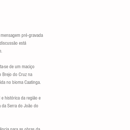
de mensagem pré-gravada 
discussão está 
e.
ata-se de um maciço 
o Brejo do Cruz na 
ida no bioma Caatinga.
e histórica da região e 
da da Serra do João do 
ência para as obras da 