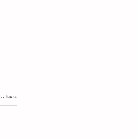
las.
 avaliações
FEITOS COLATERAIS DO IPTU