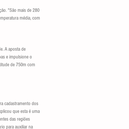
ação. "São mais de 280 
emperatura média, com 
e. A aposta de 
oas e impulsione o 
ltitude de 750m com 
ara cadastramento dos 
xplicou que esta é uma 
ntes das regiões 
io para auxiliar na 