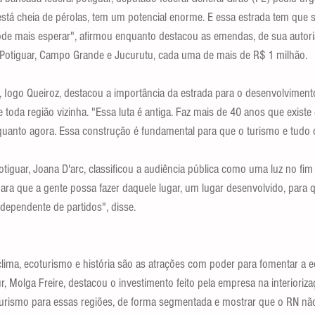
 está cheia de pérolas, tem um potencial enorme. E essa estrada tem que 
de mais esperar", afirmou enquanto destacou as emendas, de sua autoria
 Potiguar, Campo Grande e Jucurutu, cada uma de mais de R$ 1 milhão.
, Iogo Queiroz, destacou a importância da estrada para o desenvolviment
e toda região vizinha. "Essa luta é antiga. Faz mais de 40 anos que exist
quanto agora. Essa construção é fundamental para que o turismo e tudo o
Potiguar, Joana D'arc, classificou a audiência pública como uma luz no fim 
ra que a gente possa fazer daquele lugar, um lugar desenvolvido, para 
dependente de partidos", disse.
clima, ecoturismo e história são as atrações com poder para fomentar a e
, Molga Freire, destacou o investimento feito pela empresa na interioriza
 turismo para essas regiões, de forma segmentada e mostrar que o RN não 