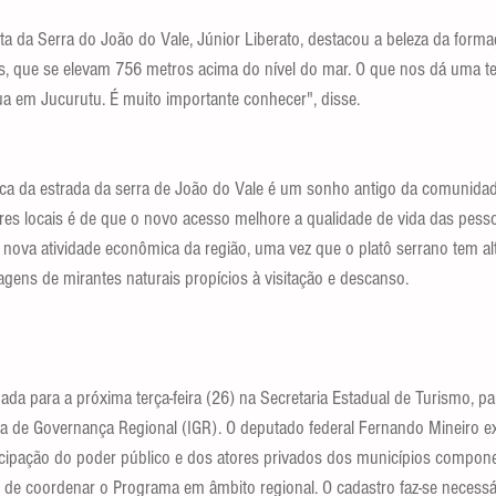
ta da Serra do João do Vale, Júnior Liberato, destacou a beleza da form
, que se elevam 756 metros acima do nível do mar. O que nos dá uma t
a em Jucurutu. É muito importante conhecer", disse.
ica da estrada da serra de João do Vale é um sonho antigo da comunidad
res locais é de que o novo acesso melhore a qualidade de vida das pess
nova atividade econômica da região, uma vez que o platô serrano tem a
agens de mirantes naturais propícios à visitação e descanso.
ada para a próxima terça-feira (26) na Secretaria Estadual de Turismo, p
ia de Governança Regional (IGR). O deputado federal Fernando Mineiro e
cipação do poder público e dos atores privados dos municípios compone
l de coordenar o Programa em âmbito regional. O cadastro faz-se necessár