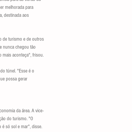
ser melhorada para 
, destinada aos 
o de turismo e de outros 
e e nunca chegou tão 
 mais aconteça", frisou.
do túnel. "Esse é o 
que possa gerar 
conomia da área. A vice-
ção do turismo. "O 
é só sol e mar", disse.