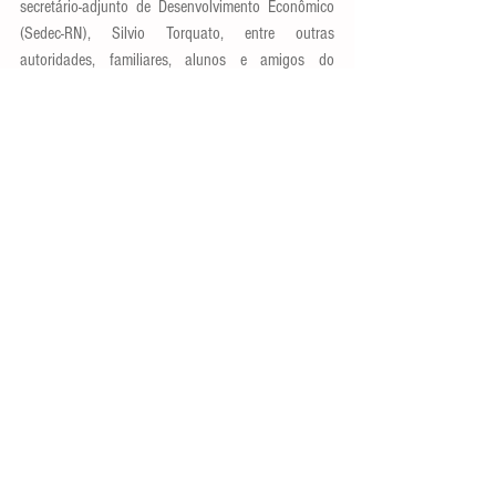
secretário-adjunto de Desenvolvimento Econômico 
(Sedec-RN), Silvio Torquato, entre outras 
autoridades, familiares, alunos e amigos do 
homenageado.
Ver tudo
Posts recentes