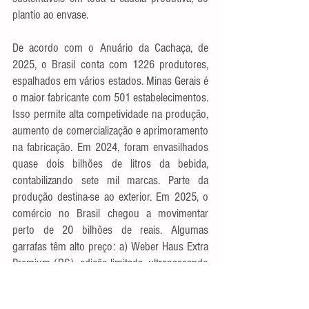
plantio ao envase.
De acordo com o Anuário da Cachaça, de 
2025, o Brasil conta com 1226 produtores, 
espalhados em vários estados. Minas Gerais é 
o maior fabricante com 501 estabelecimentos. 
Isso permite alta competividade na produção, 
aumento de comercialização e aprimoramento 
na fabricação. Em 2024, foram envasilhados 
quase dois bilhões de litros da bebida, 
contabilizando sete mil marcas. Parte da 
produção destina-se ao exterior. Em 2025, o 
comércio no Brasil chegou a movimentar 
perto de 20 bilhões de reais. Algumas 
garrafas têm alto preço: a) Weber Haus Extra 
Premium (RS), edição limitada, ultrapassando 
R$ 15.000; b) Havana 75 anos (MG) custa em 
torno de R$ 11.000. Vale Verde 18 anos (MG) 