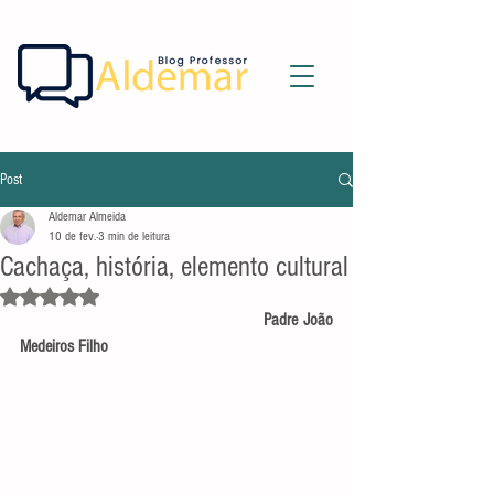
Post
Aldemar Almeida
10 de fev.
3 min de leitura
Cachaça, história, elemento cultural
Avaliado com NaN de 5 estrelas.
                                            Padre João 
Medeiros Filho