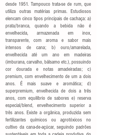
desde 1951. Tampouco trata-se de rum, que 
utiliza outras matérias primas. Estudiosos 
elencam cinco tipos principais de cachaça: a) 
prata/branca, quando a bebida não é 
envelhecida, armazenada em inox, 
transparente, com aroma e sabor mais 
intensos de cana; b) ouro/amarelada, 
envelhecida até um ano em madeiras 
(imburana, carvalho, bálsamo etc.), possuindo 
cor dourada e notas amadeiradas; c) 
premium, com envelhecimento de um a dois 
anos. É mais suave e aromática; d) 
superpremium, envelhecida de dois a três 
anos, com equilíbrio de sabores e) reserva 
especial/blend, envelhecimento superior a 
três anos. Existe a orgânica, produzida sem 
fertilizantes químicos ou agrotóxicos no 
cultivo da cana-de-açúcar, seguindo padrões 
sustentáveis em toda a cadeia produtiva, do 