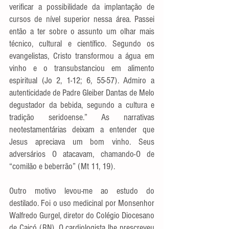
verificar a possibilidade da implantação de 
cursos de nível superior nessa área. Passei 
então a ter sobre o assunto um olhar mais 
técnico, cultural e científico. Segundo os 
evangelistas, Cristo transformou a água em 
vinho e o transubstanciou em alimento 
espiritual (Jo 2, 1-12; 6, 55-57). Admiro a 
autenticidade de Padre Gleiber Dantas de Melo 
degustador da bebida, segundo a cultura e 
tradição seridoense.” As narrativas 
neotestamentárias deixam a entender que 
Jesus apreciava um bom vinho. Seus 
adversários O atacavam, chamando-O de 
“comilão e beberrão” (Mt 11, 19).
Outro motivo levou-me ao estudo do 
destilado. Foi o uso medicinal por Monsenhor 
Walfredo Gurgel, diretor do Colégio Diocesano 
de Caicó (RN). O cardiologista lhe prescreveu 