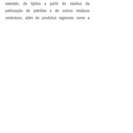
exemplo, de tijolos a partir do resíduo da 
perfuração de petróleo e de outros resíduos 
cerâmicos, além de produtos regionais como a 
xelita e a manipueira – líquido extraído da 
mandioca. A fabricação de fitas cerâmicas, por sua 
vez, divide-se em uma linha de trabalho voltada ao 
desenvolvimento de materiais com propriedades 
elétricas e magnéticas para aplicação 
eletroeletrônica; e outra concentrada nos 
biomateriais, utilizados em dispositivos médicos 
como enxertos ósseos, curativos e implantes para 
interação com os sistemas biológicos.
Usualmente, essas pesquisas resultam em pedidos 
de proteção intelectual, normalmente na categoria 
de depósitos de patente. Foram espécies deles o 
Tijolo Ecológico
 e a 
Construção Sustentável
. O 
coordenador do LaPFiMC, professor Wilson Acchar, 
realça dois pontos no processo de patenteamento. 
“Um deles é a proteção da propriedade intelectual, 