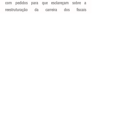
com pedidos para que esclareçam sobre a 
reestruturação da carreira dos fiscais 
agropecuários.
Fonte: Agência Senado
Ver tudo
Posts recentes