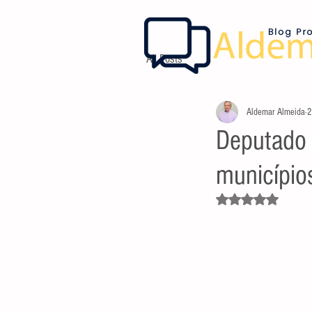
All Posts
Aldemar Almeida
2
Deputado E
município
Avaliado com NaN d