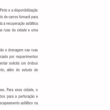
into e a disponibilização 
io de carros fumacê para 
 a recuperação asfáltica 
as ruas da cidade e uma 
ação e drenagem nas ruas 
ciado por requerimentos 
ntar solicita um ônibus 
nto, além do estudo de 
es. Para essa cidade, o 
os para a perfuração e 
ecapeamento asfáltico na 