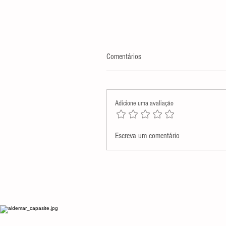
Comentários
Adicione uma avaliação
Assembleia Legislativa presta
Escreva um comentário
homenagem póstuma a Monsenh
Antenor Salvino de Araújo