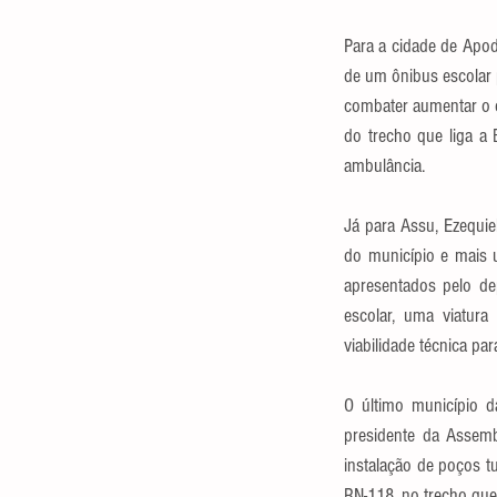
Para a cidade de Apodi
de um ônibus escolar 
combater aumentar o co
do trecho que liga a
ambulância.
Já para Assu, Ezequie
do município e mais u
apresentados pelo dep
escolar, uma viatur
viabilidade técnica pa
O último município d
presidente da Assemb
instalação de poços tu
RN-118, no trecho que