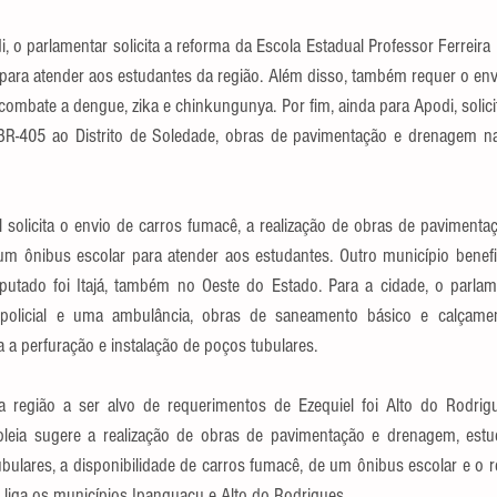
, o parlamentar solicita a reforma da Escola Estadual Professor Ferreira P
para atender aos estudantes da região. Além disso, também requer o env
mbate a dengue, zika e chinkungunya. Por fim, ainda para Apodi, solicita
 BR-405 ao Distrito de Soledade, obras de pavimentação e drenagem n
l solicita o envio de carros fumacê, a realização de obras de paviment
m ônibus escolar para atender aos estudantes. Outro município benefi
utado foi Itajá, também no Oeste do Estado. Para a cidade, o parlame
a policial e uma ambulância, obras de saneamento básico e calçame
ra a perfuração e instalação de poços tubulares.
a região a ser alvo de requerimentos de Ezequiel foi Alto do Rodrigu
leia sugere a realização de obras de pavimentação e drenagem, estud
bulares, a disponibilidade de carros fumacê, de um ônibus escolar e o r
 liga os municípios Ipanguaçu e Alto do Rodrigues.