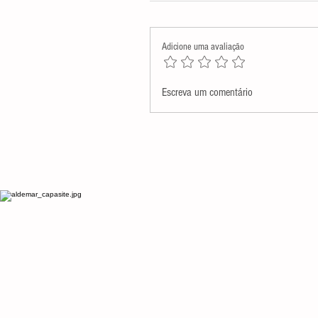
Adicione uma avaliação
Assembleia Legislativa presta
Escreva um comentário
homenagem póstuma a Monsenh
Antenor Salvino de Araújo