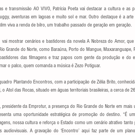
 e transmissão AO VIVO, Patrícia Poeta vai destacar a cultura e as p
buggy, aventuras em lagoas e muito sol e mar. Outro destaque é a arte 
êm viva a renda de bilro, um trabalho passado de geração em geração.
m vai mostrar cenários e bastidores da novela A Nobreza do Amor, que
 Rio Grande do Norte, como Baraúna, Porto do Mangue, Maxaranguape, P
astidores das filmagens e traz papos com gente da produção e do el
nimar o palco, quem comanda a música é Zezo Potiguar.
 quadro Plantando Encontros, com a participação de Zélia Brito, conheci
, o Atol das Rocas, situado em águas territoriais brasileiras, a cerca de 
, presidente da Emprotur, a presença do Rio Grande do Norte em mais
resenta uma oportunidade estratégica de promoção do destino. “É uma
gens, nossa cultura e reforça o Estado como um cenário atrativo tanto p
 audiovisuais. A gravação do ‘Encontro’ aqui faz parte de um plan