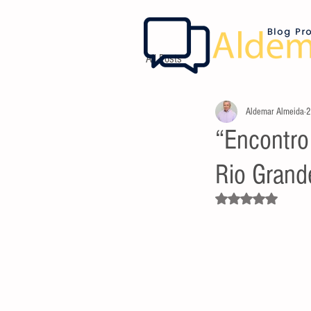
All Posts
Aldemar Almeida
2
“Encontro
Rio Grand
Avaliado com NaN d