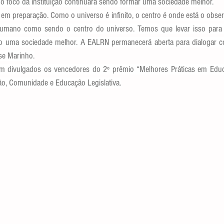
o foco da instituição continuará sendo formar uma sociedade melhor.
 em preparação. Como o universo é infinito, o centro é onde está o obser
humano como sendo o centro do universo. Temos que levar isso para n
o uma sociedade melhor. A EALRN permanecerá aberta para dialogar co
se Marinho.
am divulgados os vencedores do 2º prêmio “Melhores Práticas em Educa
ão, Comunidade e Educação Legislativa.