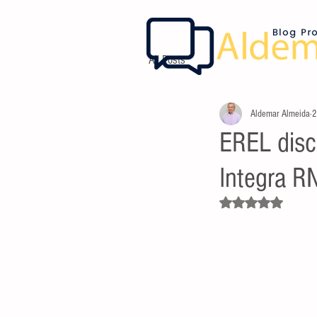
All Posts
Aldemar Almeida
2
EREL discu
Integra R
Avaliado com NaN d