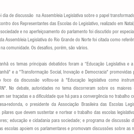
 foi dia de discussão  na Assembleia Legislativa sobre o papel transform
ontro dos Representantes das Escolas do Legislativo, realizado em Natal
a sociedade e no aperfeiçoamento do parlamento foi discutido por especia
 da Assembleia Legislativa do Rio Grande do Norte foi citada como referê
na comunidade. Os desafios, porém, são vários.
hã os temas principais debatidos foram a “Educação Legislativa e a Co
nhã" e a "Transformação Social, Inovação e Democracia" promovidas pela
 foco da discussão voltou-se à "Educação legislativa como instrum
N". No debate, autoridades no tema discorreram sobre os maiores de
am ser traçadas e a dificuldade que há para a convergência no trabalho co
redonda, o presidente da Associação Brasileira das Escolas Legisl
 pilares que devem sustentar e nortear o trabalho das escolas legislativ
ores; educação e cidadania para sociedade; e programa de discussão de 
 as escolas apoiem os parlamentares e promovam discussões sobre as n