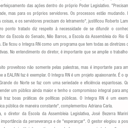
erfeiçoamento das ações dentro do próprio Poder Legislativo. "Precisam
de, mas para os próprios servidores. Os processos estão mudando. IA 
as coisas, e os servidores precisam do letramento", justificou Roberto Lam
ro ponto tratado diz respeito à necessidade de se difundir o conhe
etor da Escola do Senado, Nilo Barros, a Escola da Assembleia do Rio G
s. Ele ficou o Integra RN como um programa que tem todas as diretrizes 
tivas. No entendimento do diretor, é importante que se amplie o trabalh
ito proveitoso não somente pelas palestras, mas é importante para am
e a EALRN faz é exemplar. O Integra RN é um projeto apaixonante. É o que 
Grande do Norte se faz com uma seriedade e eficiência espantosas. Qu
tender um público ainda maior e tenho o compromisso integral para amp
á traz boas práticas de políticas públicas. O Integra RN é um exemp
ca pública de maneira constante", complementou Adriana Carla.
 o diretor da Escola da Assembleia Legislativa, José Bezerra Marinh
importância da perseverança e de "esperançar". O gestor elogiou a post