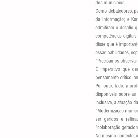
dos municípios.
Como debatedores, par
da Informação; e Ka
admitiram o desafio q
competências digitais 
disse que é importan
essas habilidades, espe
"Precisamos observar a
É imperativo que des
pensamento crítico, ana
Por outro lado, a pro
disponíveis sobre as
inclusive, a atuação da
"Modernização municip
ser geridos e refina
"colaboração geraciona
No mesmo contexto, o 