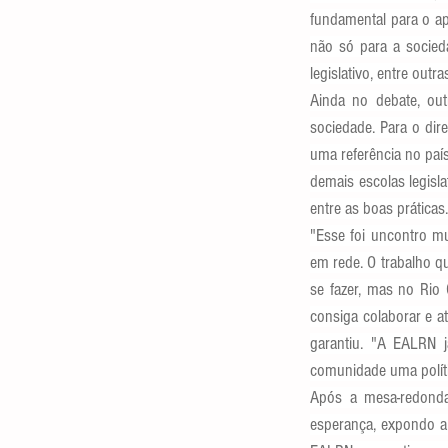
fundamental para o ap
não só para a socieda
legislativo, entre outr
Ainda no debate, out
sociedade. Para o dir
uma referência no paí
demais escolas legisla
entre as boas práticas.
"Esse foi uncontro mu
em rede. O trabalho qu
se fazer, mas no Rio 
consiga colaborar e a
garantiu. "A EALRN j
comunidade uma políti
Após a mesa-redonda,
esperança, expondo a 