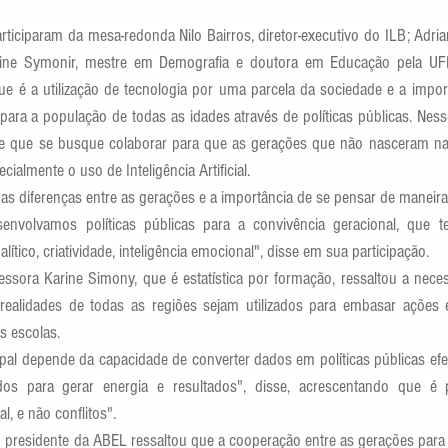
ticiparam da mesa-redonda Nilo Bairros, diretor-executivo do ILB; Adria
rine Symonir, mestre em Demografia e doutora em Educação pela UF
ue é a utilização de tecnologia por uma parcela da sociedade e a impor
para a população de todas as idades através de políticas públicas. Nesse
te que se busque colaborar para que as gerações que não nasceram na 
cialmente o uso de Inteligência Artificial.
s diferenças entre as gerações e a importância de se pensar de maneiras 
envolvamos políticas públicas para a convivência geracional, que t
lítico, criatividade, inteligência emocional", disse em sua participação.
fessora Karine Simony, que é estatística por formação, ressaltou a nec
 realidades de todas as regiões sejam utilizados para embasar ações 
s escolas. 
al depende da capacidade de converter dados em políticas públicas efet
dos para gerar energia e resultados", disse, acrescentando que é 
l, e não conflitos".
presidente da ABEL ressaltou que a cooperação entre as gerações para a