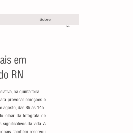
Sobre
pais em
 do RN
ativa, na quinta-feira
de agosto, das 8h às 14h.
o olhar da fotógrafa de 
ignificativos da vida. A 
cionais, também reservou 