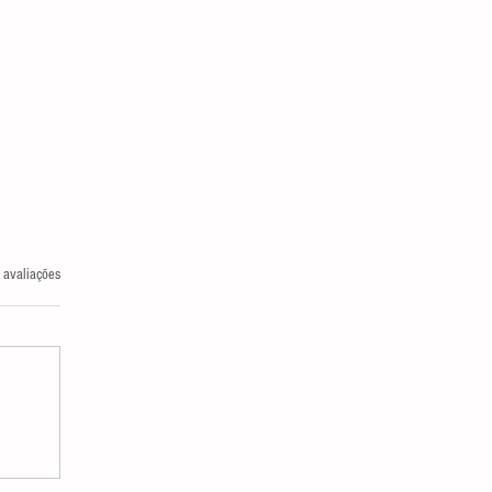
las.
 avaliações
FEITOS COLATERAIS DO IPTU