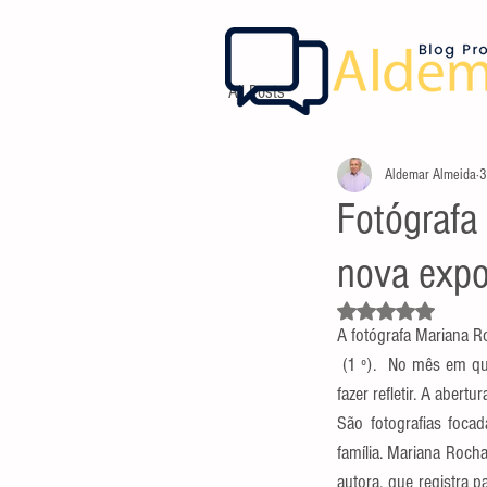
All Posts
Aldemar Almeida
3
Fotógrafa
nova expo
Avaliado com NaN d
A fotógrafa Mariana Ro
 (1 º).  No mês em que se celebra o Dia dos Pais, as fotos que compõem “Alento” chegam para provocar emoções e 
fazer refletir. A aber
São fotografias focad
família. Mariana Roch
autora, que registra 