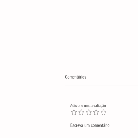
Comentários
Adicione uma avaliação
Assembleia Legislativa presta
Escreva um comentário
homenagem póstuma a Monsenh
Antenor Salvino de Araújo