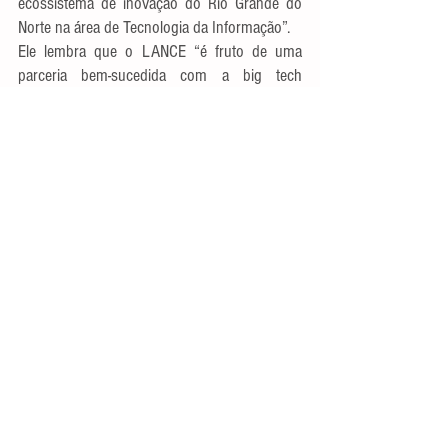
ecossistema de inovação do Rio Grande do 
Norte na área de Tecnologia da Informação”.
Ele lembra que o LANCE “é fruto de uma 
parceria bem-sucedida com a big tech 
Lenovo, que se associou ao Instituto por 
meio da liderança do professor Augusto 
Venâncio Neto e de um grupo de 
pesquisadores da UFRN e de outras 
instituições. Foi isso o que permitiu que 
tivéssemos agora um dos mais importantes 
conjuntos de laboratórios para áreas como 
Redes Avançadas, Inteligência Artificial e 
Realidade Virtual”.
Ascom IMD/UFRN