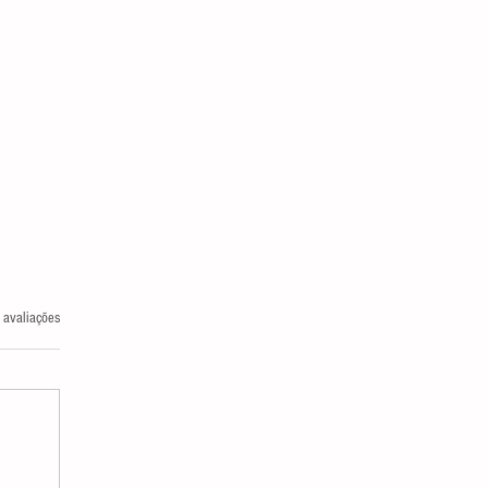
las.
 avaliações
FEITOS COLATERAIS DO IPTU