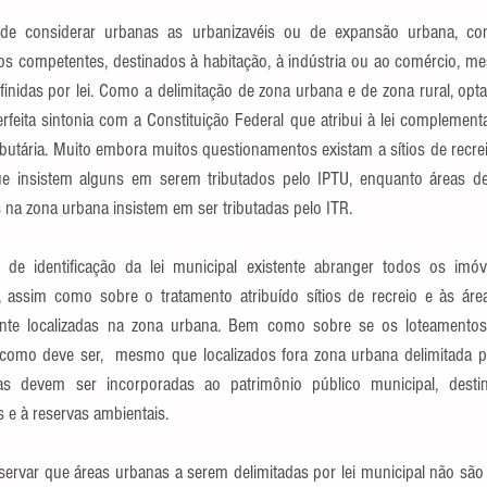
ode considerar urbanas as urbanizavéis ou de expansão urbana, con
s competentes, destinados à habitação, à indústria ou ao comércio, mes
inidas por lei. Como a delimitação de zona urbana e de zona rural, opt
rfeita sintonia com a Constituição Federal que atribui à lei complementar
ributária. Muito embora muitos questionamentos existam a sítios de recrei
e insistem alguns em serem tributados pelo IPTU, enquanto áreas de
s na zona urbana insistem em ser tributadas pelo ITR. 
 de identificação da lei municipal existente abranger todos os imóv
s, assim como sobre o tratamento atribuído sítios de recreio e às ár
ente localizadas na zona urbana. Bem como sobre se os loteamentos 
 como deve ser,  mesmo que localizados fora zona urbana delimitada pel
eas devem ser incorporadas ao patrimônio público municipal, desti
e à reservas ambientais.
servar que áreas urbanas a serem delimitadas por lei municipal não são 