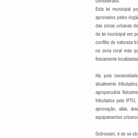
considerado. 
Esta lei municipal p
aprovados pelos órgão
das zonas urbanas def
da lei municipal em pe
conflito de natureza t
na zona rural mas qu
fisicamente localizada
Há, pois necessidade
atualmente tributado
agropecuária fisicam
tributados pelo IPTU,
aprovação, aliás, ár
equipamentos urbanos 
Outrossim, é de se ob