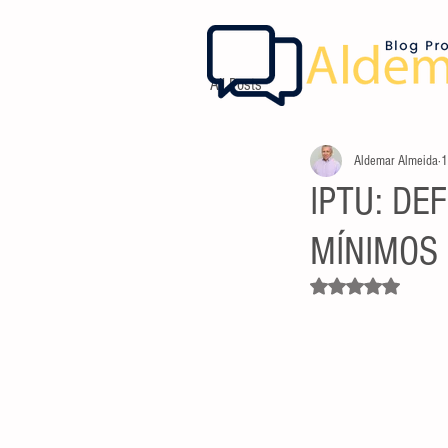
All Posts
Aldemar Almeida
1
IPTU: DE
MÍNIMOS
Avaliado com NaN d