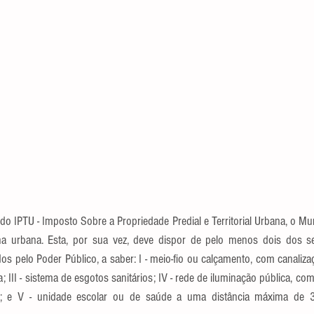
do IPTU - Imposto Sobre a Propriedade Predial e Territorial Urbana, o Muni
na urbana. Esta, por sua vez, deve dispor de pelo menos dois dos se
s pelo Poder Público, a saber: I - meio-fio ou calçamento, com canalizaçã
 III - sistema de esgotos sanitários; IV - rede de iluminação pública, co
iar; e V - unidade escolar ou de saúde a uma distância máxima de 3