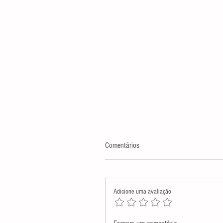
Comentários
Adicione uma avaliação
Assembleia Legislativa presta