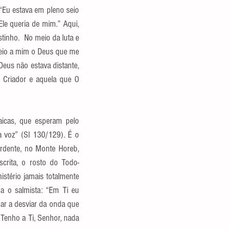
“Eu estava em pleno seio 
e queria de mim.” Aqui, 
inho.  No meio da luta e 
veio a mim o Deus que me 
us não estava distante, 
 Criador e aquela que O 
aicas, que esperam pelo 
 voz” (Sl 130/129). É o 
rdente, no Monte Horeb, 
crita, o rosto do Todo-
stério jamais totalmente 
a o salmista: “Em Ti eu 
ar a desviar da onda que 
Tenho a Ti, Senhor, nada 