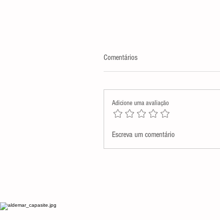
Comentários
Adicione uma avaliação
Assembleia Legislativa presta
Escreva um comentário
homenagem póstuma a Monsenh
Antenor Salvino de Araújo