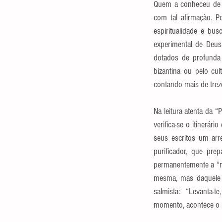
Quem a conheceu de pe
com tal afirmação. Po
espiritualidade e bu
experimental de Deus)
dotados de profunda r
bizantina ou pelo cul
contando mais de trez
Na leitura atenta da 
verifica-se o itinerá
seus escritos um arre
purificador, que pr
permanentemente a “mã
mesma, mas daquele b
salmista:  “Levanta-t
momento, acontece o 