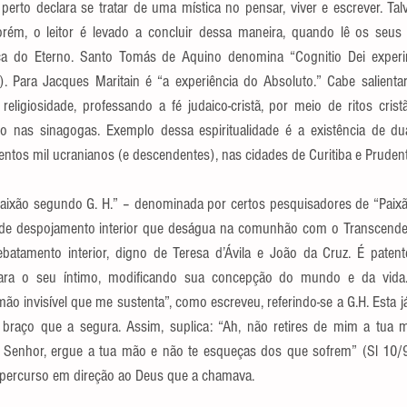
rto declara se tratar de uma mística no pensar, viver e escrever. Talv
rém, o leitor é levado a concluir dessa maneira, quando lê os seus t
sca do Eterno. Santo Tomás de Aquino denomina “Cognitio Dei experim
. Para Jacques Maritain é “a experiência do Absoluto.” Cabe salienta
eligiosidade, professando a fé judaico-cristã, por meio de ritos cristã
to nas sinagogas. Exemplo dessa espiritualidade é a existência de dua
entos mil ucranianos (e descendentes), nas cidades de Curitiba e Prudent
“Paixão segundo G. H.” – denominada por certos pesquisadores de “Pai
rio de despojamento interior que deságua na comunhão com o Transcenden
batamento interior, digno de Teresa d’Ávila e João da Cruz. É patent
epara o seu íntimo, modificando sua concepção do mundo e da vida.
o invisível que me sustenta”, como escreveu, referindo-se a G.H. Esta j
raço que a segura. Assim, suplica: “Ah, não retires de mim a tua m
e, Senhor, ergue a tua mão e não te esqueças dos que sofrem” (Sl 10/
percurso em direção ao Deus que a chamava.