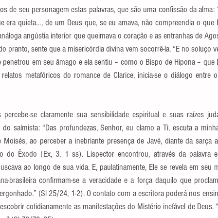
bios de seu personagem estas palavras, que são uma confissão da alma: 
e era quieta…, de um Deus que, se eu amava, não compreendia o que El
análoga angústia interior que queimava o coração e as entranhas de Agost
o pranto, sente que a misericórdia divina vem socorrê-la. “E no soluço 
e penetrou em seu âmago e ela sentiu – como o Bispo de Hipona – que De
relatos metafóricos do romance de Clarice, inicia-se o diálogo entre o
s percebe-se claramente sua sensibilidade espiritual e suas raízes jud
do salmista: “Das profundezas, Senhor, eu clamo a Ti, escuta a minha
Moisés, ao perceber a inebriante presença de Javé, diante da sarça a
 do Êxodo (Ex, 3, 1 ss). Lispector encontrou, através da palavra es
uscava ao longo de sua vida. E, paulatinamente, Ele se revela em seu mi
na-brasileira confirmam-se a veracidade e a força daquilo que proclam
nvergonhado.” (Sl 25/24, 1-2). O contato com a escritora poderá nos ensin
descobrir cotidianamente as manifestações do Mistério inefável de Deus. “