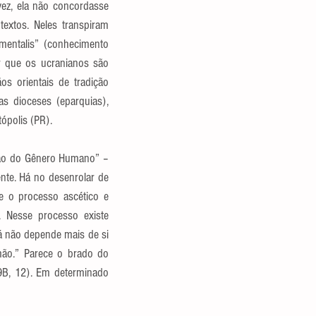
ez, ela não concordasse 
extos. Neles transpiram 
entalis” (conhecimento 
r que os ucranianos são 
os orientais de tradição 
s dioceses (eparquias), 
ópolis (PR).
xão do Gênero Humano” – 
te. Há no desenrolar de 
e o processo ascético e 
 Nesse processo existe 
á não depende mais de si 
ão.” Parece o brado do 
9B, 12). Em determinado 