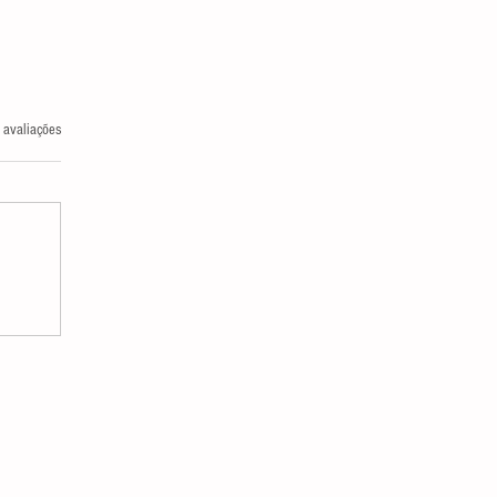
las.
 avaliações
FEITOS COLATERAIS DO IPTU