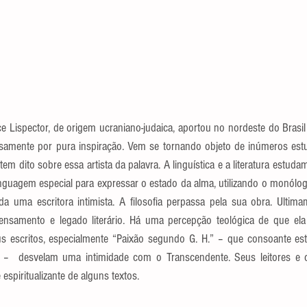
ce Lispector, de origem ucraniano-judaica, aportou no nordeste do Brasil
samente por pura inspiração. Vem se tornando objeto de inúmeros estud
em dito sobre essa artista da palavra. A linguística e a literatura estuda
guagem especial para expressar o estado da alma, utilizando o monólogo 
da uma escritora intimista. A filosofia perpassa pela sua obra. Ultima
ensamento e legado literário. Há uma percepção teológica de que ela
us escritos, especialmente “Paixão segundo G. H.” – que consoante es
–  desvelam uma intimidade com o Transcendente. Seus leitores e crí
espiritualizante de alguns textos.