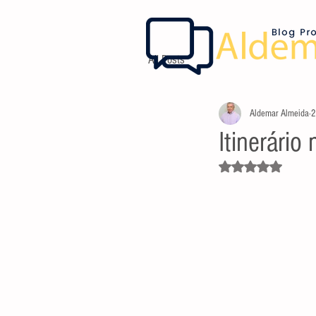
All Posts
Aldemar Almeida
2
Itinerário
Avaliado com NaN d