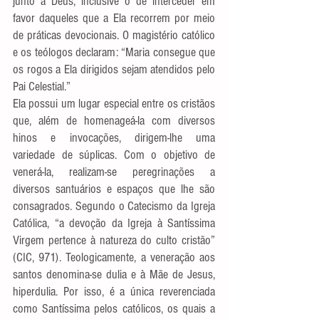
junto a Deus, inclusive o de interceder em 
favor daqueles que a Ela recorrem por meio 
de práticas devocionais. O magistério católico 
e os teólogos declaram: “Maria consegue que 
os rogos a Ela dirigidos sejam atendidos pelo 
Pai Celestial.” 
Ela possui um lugar especial entre os cristãos 
que, além de homenageá-la com diversos 
hinos e invocações, dirigem-lhe uma 
variedade de súplicas. Com o objetivo de 
venerá-la, realizam-se peregrinações a 
diversos santuários e espaços que lhe são 
consagrados. Segundo o Catecismo da Igreja 
Católica, “a devoção da Igreja à Santíssima 
Virgem pertence à natureza do culto cristão” 
(CIC, 971). Teologicamente, a veneração aos 
santos denomina-se dulia e à Mãe de Jesus, 
hiperdulia. Por isso, é a única reverenciada 
como Santíssima pelos católicos, os quais a 