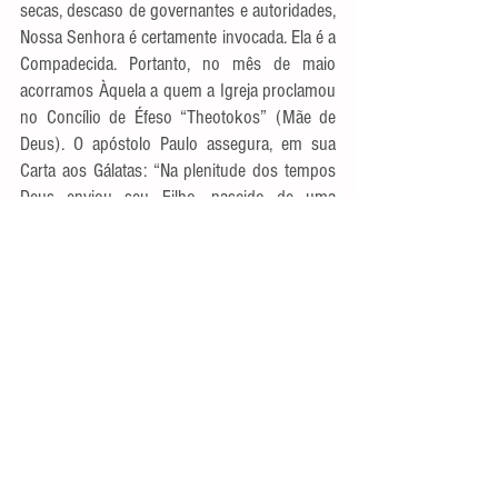
secas, descaso de governantes e autoridades, 
Nossa Senhora é certamente invocada. Ela é a 
Compadecida. Portanto, no mês de maio 
acorramos Àquela a quem a Igreja proclamou 
no Concílio de Éfeso “Theotokos” (Mãe de 
Deus). O apóstolo Paulo assegura, em sua 
Carta aos Gálatas: “Na plenitude dos tempos 
Deus enviou seu Filho, nascido de uma 
mulher” (Gl 4,4). Maio é dedicado 
especialmente a essa figura feminina, 
presente na Igreja, desde o seu nascedouro, 
conforme o relato do evangelista Lucas (At 1, 
14). Relembro as palavras do inesquecível 
Oswaldo Lamartine: “Maria é o mais belo 
sorriso de Deus.” Como Isabel, no episódio 
da Visitação, cabe-nos exclamar com fervor: 
“Bendita és tu entre as mulheres e bendito é o 
fruto do teu ventre” (Lc 1, 42).