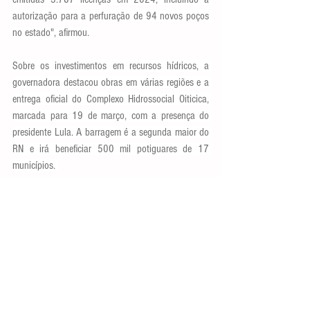
autorização para a perfuração de 94 novos poços 
no estado", afirmou.
Sobre os investimentos em recursos hídricos, a 
governadora destacou obras em várias regiões e a 
entrega oficial do Complexo Hidrossocial Oiticica, 
marcada para 19 de março, com a presença do 
presidente Lula. A barragem é a segunda maior do 
RN e irá beneficiar 500 mil potiguares de 17 
municípios. 
Finalizando com os investimentos em saúde, a 
chefe do Executivo citou os 45 milhões em 
reformas e expansões de unidades hospitalares de 
referência, como Walfredo Gurgel e Tarcísio Maia. 
"O trabalho realizado até aqui dará seus frutos, 
consolidando conquistas e materializando 
avanços, garantindo uma vida melhor para o povo 