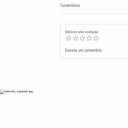
Comentários
Adicione uma avaliação
Assembleia Legislativa presta
Escreva um comentário
homenagem póstuma a Monsenh
Antenor Salvino de Araújo