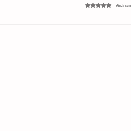
Avaliado com 0 de 5 estre
Ainda sem
E
ALRN e FIERN discutem agenda de
or
desenvolvimento econômico para o
Rio Grande do Norte