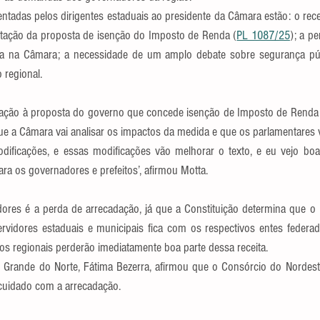
entadas pelos dirigentes estaduais ao presidente da Câmara estão: o rec
tação da proposta de isenção do Imposto de Renda (
PL 1087/25
); a pe
a na Câmara; a necessidade de um amplo debate sobre segurança públi
 regional.
ação à proposta do governo que concede isenção de Imposto de Renda 
que a Câmara vai analisar os impactos da medida e que os parlamentares v
ificações, e essas modificações vão melhorar o texto, e eu vejo boa 
ra os governadores e prefeitos’, afirmou Motta.
ores é a perda de arrecadação, já que a Constituição determina que o
ervidores estaduais e municipais fica com os respectivos entes federa
nos regionais perderão imediatamente boa parte dessa receita.
Grande do Norte, Fátima Bezerra, afirmou que o Consórcio do Nordeste 
cuidado com a arrecadação.