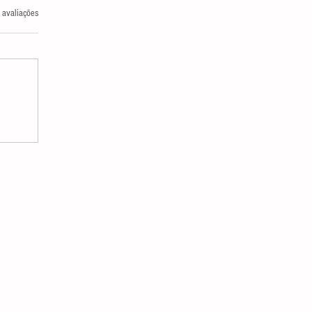
las.
 avaliações
FEITOS COLATERAIS DO IPTU