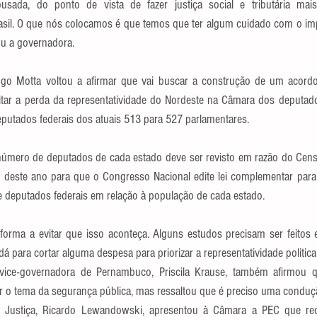
ada, do ponto de vista de fazer justiça social e tributária mais 
sil. O que nós colocamos é que temos que ter algum cuidado com o im
u a governadora.
go Motta voltou a afirmar que vai buscar a construção de um acord
itar a perda da representatividade do Nordeste na Câmara dos deputad
eputados federais dos atuais 513 para 527 parlamentares.
úmero de deputados de cada estado deve ser revisto em razão do Censo
 deste ano para que o Congresso Nacional edite lei complementar para r
 deputados federais em relação à população de cada estado.
forma a evitar que isso aconteça. Alguns estudos precisam ser feitos
á para cortar alguma despesa para priorizar a representatividade politica”
vice-governadora de Pernambuco, Priscila Krause, também afirmou 
er o tema da segurança pública, mas ressaltou que é preciso uma condu
 Justiça, Ricardo Lewandowski, apresentou à Câmara a PEC que reorg