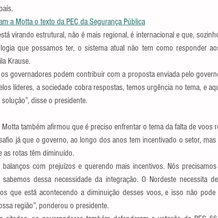
país.
gam a Motta o texto da PEC da Segurança Pública
á virando estrutural, não é mais regional, é internacional e que, sozin
ologia que possamos ter, o sistema atual não tem como responder aos
ila Krause.
s governadores podem contribuir com a proposta enviada pelo governo. 
los líderes, a sociedade cobra respostas, temos urgência no tema, e aq
solução”, disse o presidente.
Motta também afirmou que é preciso enfrentar o tema da falta de voos re
afio já que o governo, ao longo dos anos tem incentivado o setor, mas
 as rotas têm diminuído.
a balanços com prejuízos e querendo mais incentivos. Nós precisamos
as sabemos dessa necessidade da integração. O Nordeste necessita de
os que está acontecendo a diminuição desses voos, e isso não pode 
ssa região”, ponderou o presidente.