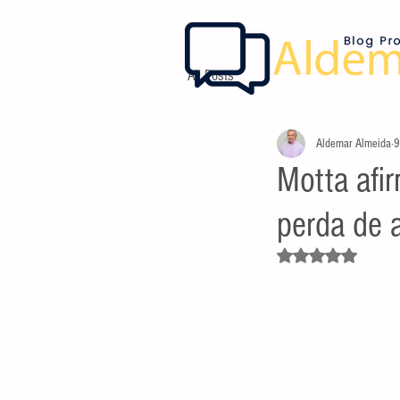
All Posts
Aldemar Almeida
9
Motta afi
perda de 
Avaliado com NaN d