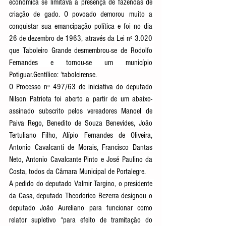
econômica se limitava a presença de fazendas de 
criação de gado. O povoado demorou muito a 
conquistar sua emancipação política e foi no dia 
26 de dezembro de 1963, através da Lei nº 3.020 
que Taboleiro Grande desmembrou-se de Rodolfo 
Fernandes e tornou-se um município 
Potiguar.Gentílico: ‘taboleirense.
O Processo nº 497/63 de iniciativa do deputado 
Nilson Patriota foi aberto a partir de um abaixo- 
assinado subscrito pelos vereadores Manoel de 
Paiva Rego, Benedito de Souza Benevides, João 
Tertuliano Filho, Alípio Fernandes de Oliveira, 
Antonio Cavalcanti de Morais, Francisco Dantas 
Neto, Antonio Cavalcante Pinto e José Paulino da 
Costa, todos da Câmara Municipal de Portalegre.
A pedido do deputado Valmir Targino, o presidente 
da Casa, deputado Theodorico Bezerra designou o 
deputado João Aureliano para funcionar como 
relator supletivo “para efeito de tramitação do 