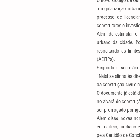
O novo Código de Obras
a regularização urbaní
processo de licenciam
construtores e investid
Além de estimular o
urbano da cidade. P
respeitando os limite
(AEITPs).
Segundo o secretári
“Natal se alinha às di
da construção civil e 
O documento já está di
no alvará de construç
ser prorrogado por igu
Além disso, novas nom
em edilício, fundiário
pela Certidão de Conc