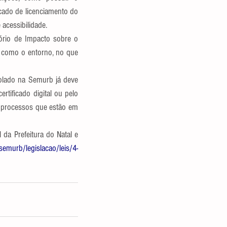
icado de licenciamento do 
acessibilidade.
ório de Impacto sobre o 
 como o entorno, no que 
olado na Semurb já deve 
atender à nova legislação, inclusive com a assinatura que passa a ser somente por meio de certificado digital ou pelo 
 processos que estão em 
da Prefeitura do Natal e 
semurb/legislacao/leis/4-