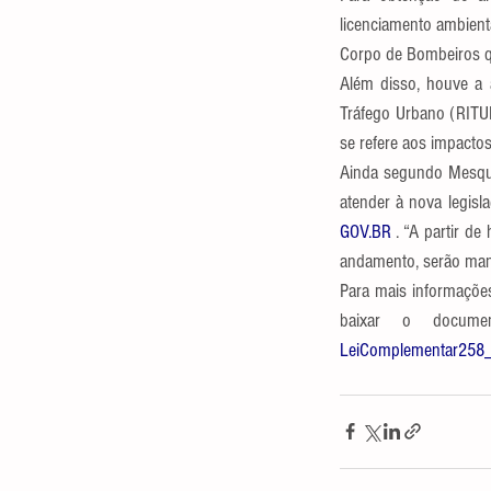
licenciamento ambienta
Corpo de Bombeiros qu
Além disso, houve a 
Tráfego Urbano (RITUR
se refere aos impactos
Ainda segundo Mesquit
GOV.BR
 . “A partir 
andamento, serão mant
Para mais informações
baixar o docume
LeiComplementar258