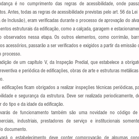
 mudança é no cumprimento das regras de acessibilidade, onde pass
os. Antes, todas as regras de acessibilidade previstas pelo art. 56 da Lei 
a de Inclusão), eram verificadas durante o processo de aprovação do alva
entos estruturais da edificação, como a calçada, garagem e estacionamen
rão observados nessa etapa. Os outros elementos, como corrimão, barr
ros acessórios, passarão a ser verificados e exigidos a partir da emissão
 o processo.
dição de um capítulo V, da Inspeção Predial, que estabelece a obrigato
eventiva e periódica de edificações, obras de arte e estruturas metálicas
o.
edificações ficam obrigados a realizar inspeções técnicas periódicas, par
ilidade e segurança da estrutura. Deve ser realizada periodicamente, d
 do tipo e da idade da edificação.
lvarás de funcionamento também são uma novidade no código de 
erciais, industriais, prestadores de serviço e institucionais somen
do documento.
vará o estabelecimento deve conter comprovação de algumas cond