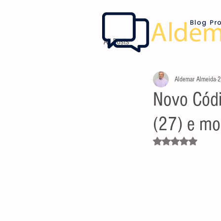
All Posts
Aldemar Almeida
2
Novo Códi
(27) e mo
Avaliado com NaN d