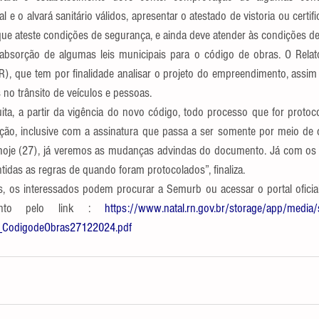
l e o alvará sanitário válidos, apresentar o atestado de vistoria ou certif
e ateste condições de segurança, e ainda deve atender às condições de 
absorção de algumas leis municipais para o código de obras. O Relat
), que tem por finalidade analisar o projeto do empreendimento, assim
 no trânsito de veículos e pessoas.
a, a partir da vigência do novo código, todo processo que for protoc
de hoje (27), já veremos as mudanças advindas do documento. Já com os
idas as regras de quando foram protocolados”, finaliza.
, os interessados podem procurar a Semurb ou acessar o portal oficial 
nto pelo link : 
https://www.natal.rn.gov.br/storage/app/media/
_CodigodeObras27122024.pdf