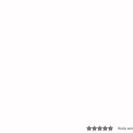
Avaliado com 0 de 5 estre
Ainda sem