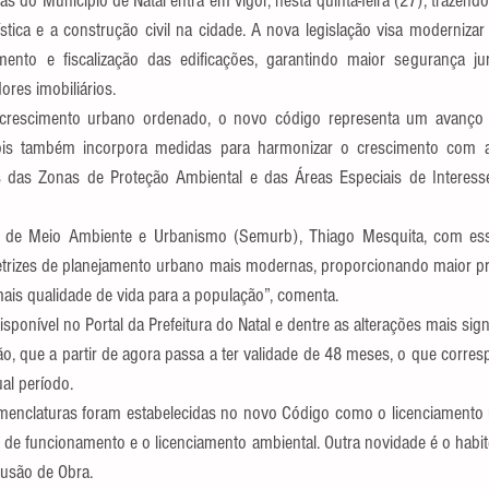
 do Município de Natal entra em vigor, nesta quinta-feira (27), trazendo
stica e a construção civil na cidade. A nova legislação visa modernizar e
ento e fiscalização das edificações, garantindo maior segurança juríd
ores imobiliários.
 crescimento urbano ordenado, o novo código representa um avanço 
ois também incorpora medidas para harmonizar o crescimento com a 
s das Zonas de Proteção Ambiental e das Áreas Especiais de Interesse T
o de Meio Ambiente e Urbanismo (Semurb), Thiago Mesquita, com ess
retrizes de planejamento urbano mais modernas, proporcionando maior prev
mais qualidade de vida para a população”, comenta.
sponível no Portal da Prefeitura do Natal e dentre as alterações mais sign
ão, que a partir de agora passa a ter validade de 48 meses, o que corre
al período.
enclaturas foram estabelecidas no novo Código como o licenciamento ur
 e de funcionamento e o licenciamento ambiental. Outra novidade é o habit
lusão de Obra.