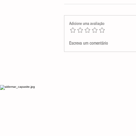
Adicione uma avaliação
Assembleia Legislativa presta
Escreva um comentário
homenagem póstuma a Monsenh
Antenor Salvino de Araújo