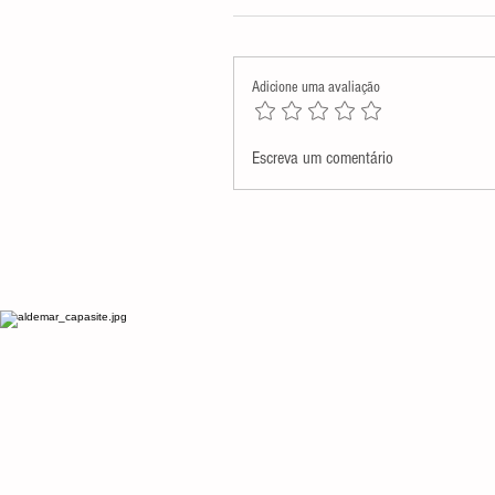
Adicione uma avaliação
Assembleia Legislativa presta
Escreva um comentário
homenagem póstuma a Monsenh
Antenor Salvino de Araújo