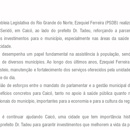
leia Legislativa do Rio Grande do Norte, Ezequiel Ferreira (PSDB) realizo
 Seridó, em Caicó, ao lado do prefeito Dr. Tadeu, reforçando a parceri
es investimentos para o município, especialmente nas áreas da saúde 
cidade.
ó desempenha um papel fundamental na assistência à população, sendo
 de diversos municípios. Ao longo dos últimos anos, Ezequiel Ferreir
teio, manutenção e fortalecimento dos serviços oferecidos pela unidade 
te do dia.
nião de esforços entre o mandato do parlamentar e a gestão municipal de
fícios concretos para Caicó, tanto no apoio à saúde pública quanto n
cionais do município, importantes para a economia e para a cultura da reg
é continuar ajudando Caicó, uma cidade que tem importância histó
prefeito Dr. Tadeu para garantir investimentos que melhorem a vida da p