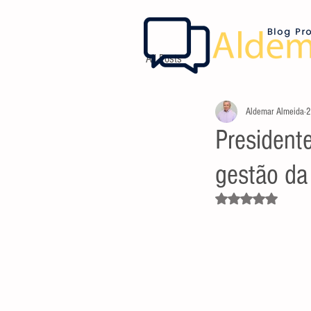
All Posts
Aldemar Almeida
2
President
gestão da
Avaliado com NaN d