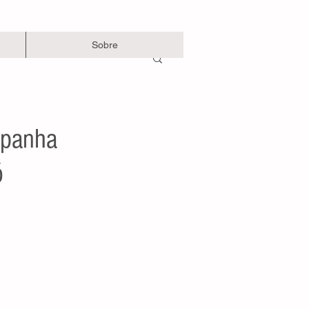
Sobre
mpanha
ó