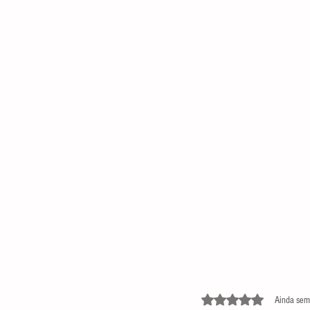
Avaliado com 0 de 5 estre
Ainda sem