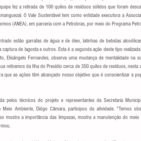
quipe fez a retirada de 100 quilos de resíduos sólidos que foram desc
manguezal. O Vale Sustentável tem como entidade executora a Associa
omos (ANEA), em parceria com a Petrobras, por meio do Programa Petro
trado estão garrafas de água e de óleo, latinhas de bebidas alcoólicas, f
 captura de lagosta e outros. Esta é a segunda ação deste tipo realizad
to, Elisângelo Fernandes, observa uma mudança de mentalidade na so
a retiramos da Ilha do Presídio cerca de 350 quilos de resíduos, nesta 
ra que as ações têm alcançado nosso objetivo que é conscientizar a pop
ída pelos técnicos do projeto e representantes da Secretaria Munici
e Meio Ambiente, Diôgo Câmara, participou da atividade. "Temos obs
isso mostra a importância das limpezas, mostra a manutenção do meio 
irmou.