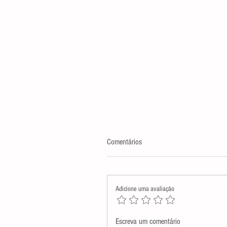
Comentários
Adicione uma avaliação
Assembleia Legislativa presta
Escreva um comentário