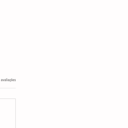
las.
 avaliações
FEITOS COLATERAIS DO IPTU