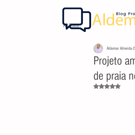
All Posts
Aldemar Almeida
2
Projeto am
de praia 
Avaliado com NaN d