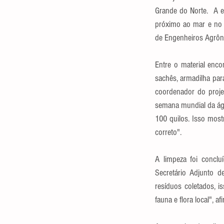
Grande do Norte.  A e
próximo ao mar e no 
de Engenheiros Agrôn
Entre o material encon
sachês, armadilha para
coordenador do proje
semana mundial da águ
100 quilos. Isso most
correto".
A limpeza foi conclu
Secretário Adjunto d
resíduos coletados, 
fauna e flora local", af