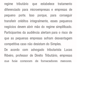
regime tributário que estabelece tratamento 
diferenciado para microempresas e empresas de 
pequeno porte. Isso porque, para conseguir 
transferir créditos integralmente, esses pequenos 
negócios devem abrir mão do regime simplificado. 
Participantes da audiência alertam para o risco de 
que as pequenas empresas sofram desvantagem 
competitiva caso não desistam do Simples.
De acordo com advogado tributarista Lucas 
Ribeiro, professor de Direito Tributário, empresas 
que hoje compram de fornecedores menores, 
incluídos no regime diferenciado, perderão grandes 
valores em créditos caso continuem comprando 
desses fornecedores.
—  Os senhores acham realmente que essas 
empresas estão dispostas a perder? É lógico que 
não! Elas vão mudar de fornecedor ou vão exigir 
que essas empresas do Simples Nacional migrem 