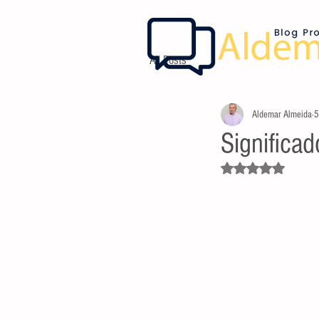
All Posts
Aldemar Almeida
5
Significad
Avaliado com NaN d