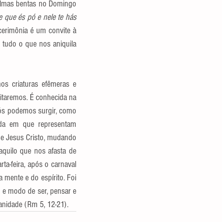
palmas bentas no Domingo 
 que és pó e nele te hás 
cerimônia é um convite à 
tudo o que nos aniquila 
os criaturas efêmeras e 
taremos. É conhecida na 
nós podemos surgir, como 
ida em que representam 
e Jesus Cristo, mudando 
aquilo que nos afasta de 
a-feira, após o carnaval 
 mente e do espírito. Foi 
e modo de ser, pensar e 
anidade (Rm 5, 12-21).