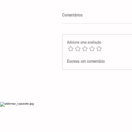
Comentários
Adicione uma avaliação
Assembleia Legislativa presta
Escreva um comentário
homenagem póstuma a Monsenh
Antenor Salvino de Araújo