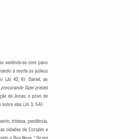
eu vestindo-se com pano 
enando à morte os judeus 
 (Jó 42, 6). Daniel, ao 
 procurando fazer preces 
ção de Jonas, o povo de 
 sobre elas (Jn 3, 5-6). 
o, tristeza, penitência, 
das cidades de Corazim e 
vido a Boa Nova. “
Se em 