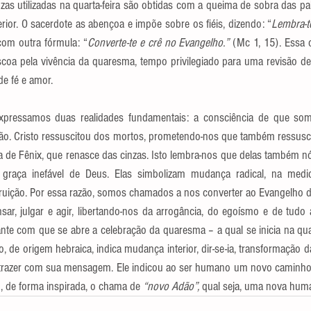
cinzas utilizadas na quarta-feira são obtidas com a queima de sobra das 
ior. O sacerdote as abençoa e impõe sobre os fiéis, dizendo: “
Lembra-te
com outra fórmula: “
Converte-te e crê no Evangelho.”
 (Mc 1, 15). Essa 
coa pela vivência da quaresma, tempo privilegiado para uma revisão de 
e fé e amor.
, expressamos duas realidades fundamentais: a consciência de que som
ção. Cristo ressuscitou dos mortos, prometendo-nos que também ressusci
ça de Fênix, que renasce das cinzas. Isto lembra-nos que delas também 
a graça inefável de Deus. Elas simbolizam mudança radical, na med
ruição. Por essa razão, somos chamados a nos converter ao Evangelho d
ar, julgar e agir, libertando-nos da arrogância, do egoísmo e de tudo 
te com que se abre a celebração da quaresma – a qual se inicia na quart
, de origem hebraica, indica mudança interior, dir-se-ia, transformação da
o trazer com sua mensagem. Ele indicou ao ser humano um novo caminho 
o, de forma inspirada, o chama de
 “novo Adão”, 
qual seja, uma nova hum