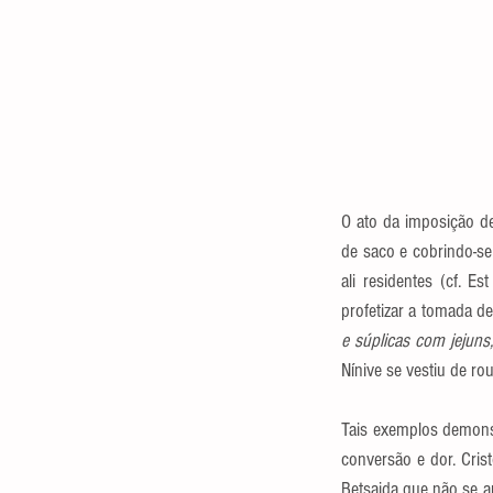
O ato da imposição de
de saco e cobrindo-se
ali residentes (cf. E
profetizar a tomada de
e súplicas com jejuns,
Nínive se vestiu de ro
Tais exemplos demonst
conversão e dor. Cris
Betsaida que não se a