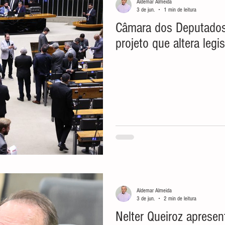
Aldemar Almeida
3 de jun.
1 min de leitura
Câmara dos Deputados aprova urgência para
projeto que altera leg
Aldemar Almeida
3 de jun.
2 min de leitura
Nelter Queiroz apresen