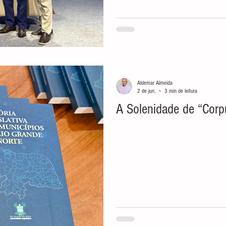
Aldemar Almeida
2 de jun.
3 min de leitura
A Solenidade de “Corpu