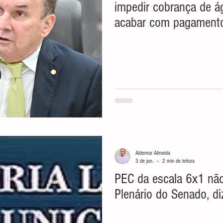
impedir cobrança de á
acabar com pagamento
CAERN
Aldemar Almeida
3 de jun.
2 min de leitura
PEC da escala 6x1 não
Plenário do Senado, di