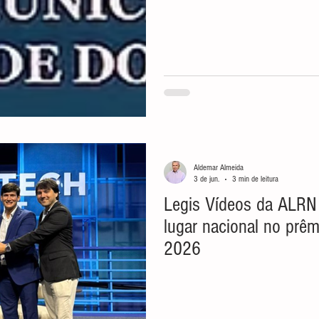
Aldemar Almeida
3 de jun.
3 min de leitura
Legis Vídeos da ALRN 
lugar nacional no pr
2026