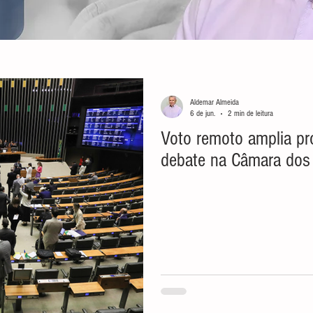
Aldemar Almeida
6 de jun.
2 min de leitura
Voto remoto amplia pr
debate na Câmara dos