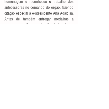
homenagem e reconheceu o trabalho dos 
antecessores no comando do órgão, fazendo 
citação especial à ex-presidente Ana Adalgisa. 
Antes de também entregar medalhas a 
pessoas que tiveram atuação destacada na 
engenharia e em defesa da categoria, Roberto 
Wagner comemorou que o Crea-RN tem 
conseguido ser cada vez mais presente na 
vida da sociedade potiguar.
"Estamos furando uma bolha. Começamos 
com a presidente Ana, que estabeleceu um 
relacionamento com a sociedade e com o 
Legislativo. Eu aproveito essa estrada para 
que a gente aumente nossa relevância e 
entregue ainda mais resultados à sociedade 
potiguar. Assim como o senador se honra em 
ser engenheiro, nunca me vi com outra opção 
que não fosse ser engenheiro", disse o 