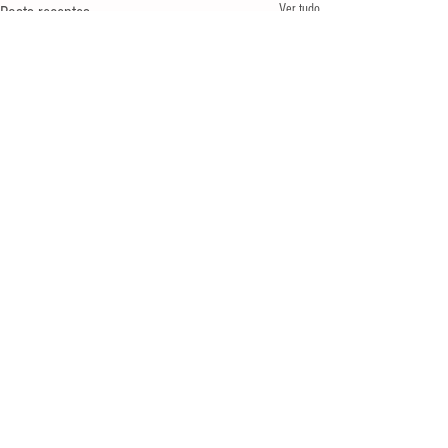
Ver tudo
Posts recentes
Comentários
0.0 / 5 (0)