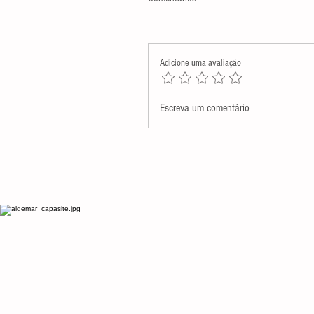
Adicione uma avaliação
Assembleia Legislativa presta
Escreva um comentário
homenagem póstuma a Monsenh
Antenor Salvino de Araújo