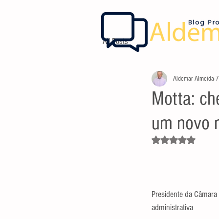
All Posts
Aldemar Almeida
7
Motta: ch
um novo 
Avaliado com NaN d
Presidente da Câmara 
administrativa         