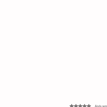
Avaliado com 0 de 5 estre
Ainda sem