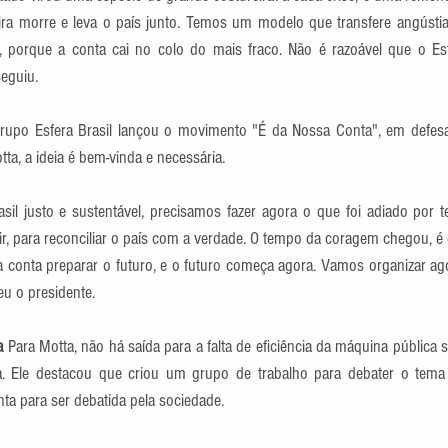
eira morre e leva o país junto. Temos um modelo que transfere angústias
iça, porque a conta cai no colo do mais fraco. Não é razoável que o E
seguiu.
grupo Esfera Brasil lançou o movimento "É da Nossa Conta", em defes
tta, a ideia é bem-vinda e necessária.
l justo e sustentável, precisamos fazer agora o que foi adiado por t
ir, para reconciliar o país com a verdade. O tempo da coragem chegou, é 
 conta preparar o futuro, e o futuro começa agora. Vamos organizar agor
eu o presidente.
a 
Para Motta, não há saída para a falta de eficiência da máquina pública s
va. Ele destacou que criou um grupo de trabalho para debater o tem
nta para ser debatida pela sociedade.