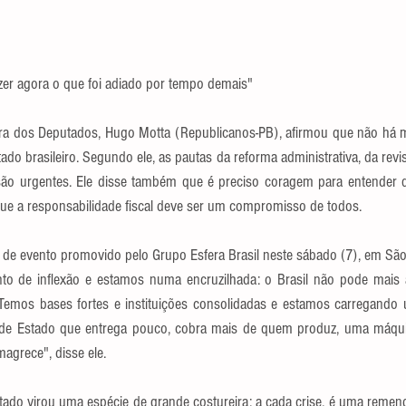
zer agora o que foi adiado por tempo demais"
ra dos Deputados, Hugo Motta (Republicanos-PB), afirmou que não há m
do brasileiro. Segundo ele, as pautas da reforma administrativa, da revis
são urgentes. Ele disse também que é preciso coragem para entender q
ue a responsabilidade fiscal deve ser um compromisso de todos.
 de evento promovido pelo Grupo Esfera Brasil neste sábado (7), em São
 de inflexão e estamos numa encruzilhada: o Brasil não pode mais adi
. Temos bases fortes e instituições consolidadas e estamos carregando 
e Estado que entrega pouco, cobra mais de quem produz, uma máquin
agrece", disse ele.
tado virou uma espécie de grande costureira: a cada crise, é uma remend