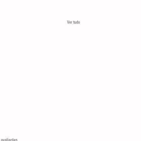
Ver tudo
las.
 avaliações