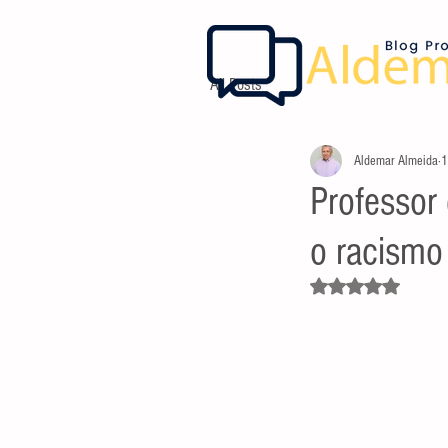
All Posts
Aldemar Almeida
1
Professor 
o racismo 
Avaliado com NaN d