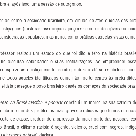
bra e, após isso, uma sessão de autógrafos.
ise de como a sociedade brasileira, em virtude de atos e ideias das eli
mestiçagens (misturas, associações, junções) como indesejáveis ou inco
consideradas populares, mas nunca como práticas daquelas vistas como 
ofessor realizou um estudo do que foi dito e feito na história brasile
 no discurso colonizador e suas reatualizações. Ao empreender essa 
osprezo às mestiçagens foi sendo produzido até se estabelecer enqua
ime todos aqueles identificados como não  pertencentes às pretendida
elitista persegue o povo brasileiro desde os começos da sociedade brasi
ezo ao Brasil mestiço e popular 
constitui um marco na sua carreira de
ue abordo um dos problemas mais graves e odiosos que temos em nossa
eito de classe, produzindo a opressão da maior parte das pessoas, exc
 Brasil, o elitismo racista é nojento, violento, cruel com negros, indíg
s) e brancos pobres”, declara.