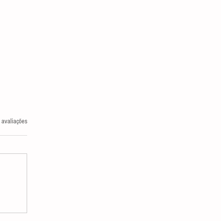
las.
 avaliações
FEITOS COLATERAIS DO IPTU