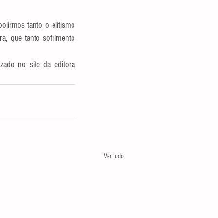
lirmos tanto o elitismo 
a, que tanto sofrimento 
O livro pode ser adquirido na Cooperativa Cultural e, após o lançamento, será disponibilizado no site da editora 
Ver tudo