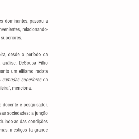
tes dominantes, passou a 
nvenientes, relacionando-
superiores.
ira, desde o período da 
análise, DeSousa Filho 
nto um elitismo racista 
s 
camadas superiores 
da 
leira”, menciona.
 docente e pesquisador. 
s sociedades: a junção 
luindo-as das condições 
enas, mestiços (a grande 