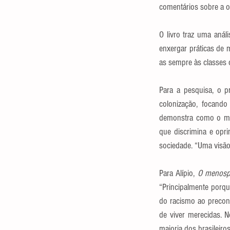
comentários sobre a o
O livro traz uma anál
enxergar práticas de 
as sempre às classes 
Para a pesquisa, o pr
colonização, focando
demonstra como o men
que discrimina e opr
sociedade. “Uma visão 
Para Alípio, 
O menospr
“Principalmente porq
do racismo ao preconc
de viver merecidas. No
maioria dos brasileiro