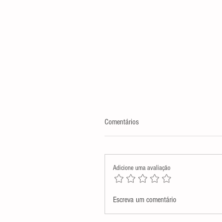
Comentários
Adicione uma avaliação
Assembleia Legislativa presta
Escreva um comentário
homenagem póstuma a Monsenh
Antenor Salvino de Araújo