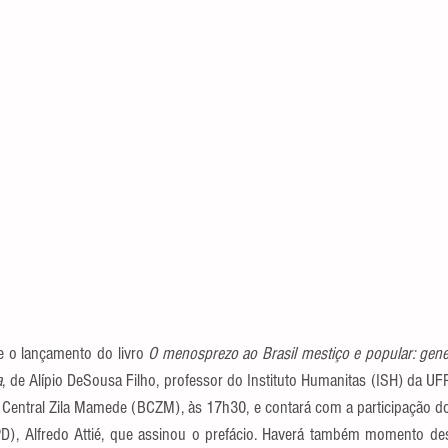
e o lançamento do livro 
O menosprezo ao Brasil mestiço e popular: geneal
a
, de Alípio DeSousa Filho, professor do Instituto Humanitas (ISH) da UF
ca Central Zila Mamede (BCZM), às 17h30, e contará com a participação d
APD), Alfredo Attié, que assinou o prefácio. Haverá também momento des